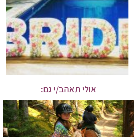
אולי תאהב/י גם: