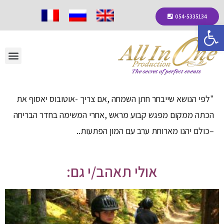
054-5335134
פתח סרגל נגישות
"לפי הנושא שייבחר חתן השמחה ,אם צריך -אוטובוס יאסוף את
הכתה ממקום מפגש קבוע מראש ,אחרי המשימה בחדר הבריחה
–כולם יהנו מארוחת ערב עם המון הפתעות..
אולי תאהב/י גם: