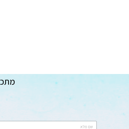
מתכננ