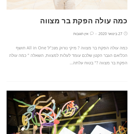
כמה עולה הפקת בר מצווה
27 בינואר 2020
אין תגובות
כמה עולה הפקת בר מצווה ? מיקי נורוק מנכ"ל All in One חושף
הכל!אם הגבר הקטן שלכם עומד לעלות למצוות, השאלה " כמה עולה
הפקת בר מצווה ?" בטוח עלתה…