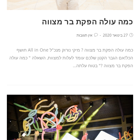
כמה עולה הפקת בר מצווה
27 בינואר 2020
אין תגובות
כמה עולה הפקת בר מצווה ? מיקי נורוק מנכ"ל All in One חושף
הכל!אם הגבר הקטן שלכם עומד לעלות למצוות, השאלה " כמה עולה
הפקת בר מצווה ?" בטוח עלתה…