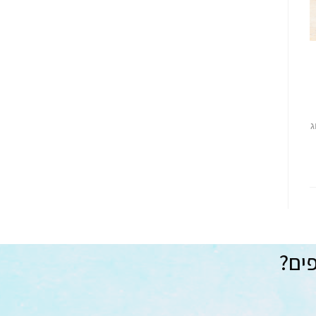
ג
פים?