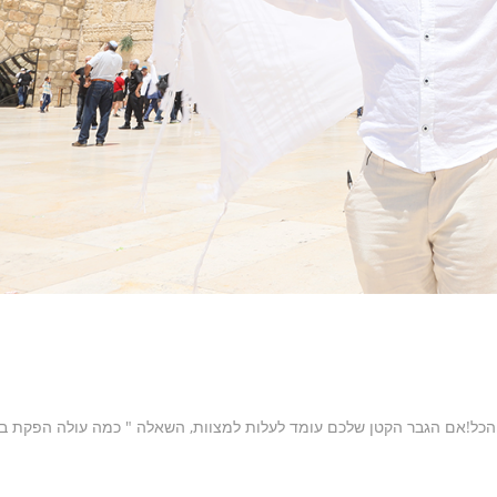
פקת בר מצווה ? מיקי נורוק מנכ"ל All in One חושף הכל!אם הגבר הקטן שלכם עומד לעלות למצוות, השאלה " כמה עולה הפקת ב