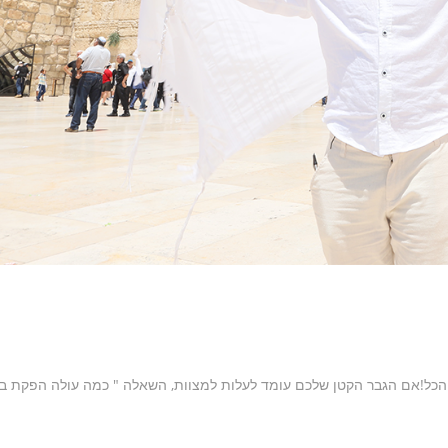
פקת בר מצווה ? מיקי נורוק מנכ"ל All in One חושף הכל!אם הגבר הקטן שלכם עומד לעלות למצוות, השאלה " כמה עולה הפקת ב