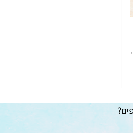
ג
פים?